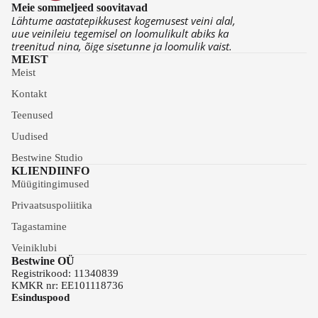
Meie sommeljeed soovitavad
Lähtume aastatepikkusest kogemusest veini alal,
uue veinileiu tegemisel on loomulikult abiks ka
treenitud nina, õige sisetunne ja loomulik vaist.
MEIST
Meist
Kontakt
Teenused
Uudised
Bestwine Studio
KLIENDIINFO
Müügitingimused
Privaatsuspoliitika
Tagastamine
Veiniklubi
Bestwine OÜ
Registrikood: 11340839
KMKR nr: EE101118736
Esinduspood