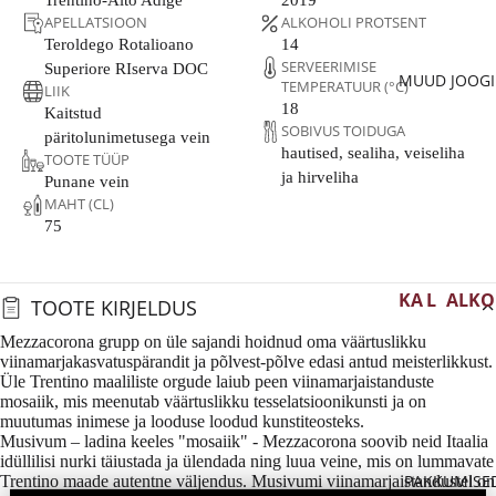
Trentino-Alto Adige
2019
GAL
GRI
TAT
AA
IA
ANJA
APELLATSIOON
ALKOHOLI PROTSENT
IO
UD
SAK
PRA
BL
Teroldego Rotalioano
14
CRÉM
VEIN
SA
PIN
SERVEERIMISE
Superiore RIserva DOC
NTS
N
ANT
MUUD JOOG
TEMPERATUUR (°C)
MA
T
DES
LIIK
US
DE
CAVA
18
A
NOI
Kaitstud
SER
MA
BL
SOBIVUS TOIDUGA
päritolunimetusega vein
TVEI
PROS
AUS
A
CAB
NC
hautised, sealiha, veiseliha
TOOTE TÜÜP
N
ECCO
TRI
RNE
ja hirveliha
ITA
BL
Punane vein
A
SAU
GLÖ
PÉT-
MAHT (CL)
ALI
N
IGN
GI
75
NAT
SLO
A
DE
N
VEE
NO
MUU
HIS
NIA
ME
RS
TRAD.
PAA
KA
L
ALKO
TOOTE KIRJELDUS
LOT
MEET
UU
NIA
SA
NG
A
HOLI
OD
Mezzacorona grupp on üle sajandi hoidnud oma väärtuslikku
S
TE
G
PO
E
HJ
ABA
viinamarjakasvatuspärandit ja põlvest-põlve edasi antud meisterlikkust.
MA
PRA
ÉE
MUU
RTU
A
Üle Trentino maaliliste orgude laiub peen viinamarjaistanduste
AR
ALKO
AIL
NIL
VAHU
mosaiik, mis meenutab väärtuslikku tesselatsioonikunsti ja on
GAL
AS
MA
OLIVA
K
M
O
muutumas inimese ja looduse loodud kunstiteosteks.
VEIN
E
SAK
NJA
A VEIN
Musivum – ladina keeles "mosaiik" - Mezzacorona soovib neid Itaalia
O
BL
ALKO
idüllilisi nurki täiustada ja ülendada ning luua veine, mis on lummavate
SA
KK
KT
ALKO
GE
PAKKUMISE
Trentino maade autentne väljendus. Musivumi viinamarjaistandustel on
HOLIV
MA
EI