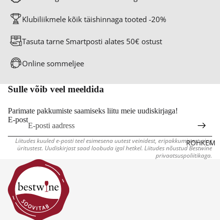
S
AVEI
ALIVE
ÖÖ
NID
INID
Klubiliikmele kõik täishinnaga tooted -20%
K
R
VII
Tasuta tarne Smartposti alates 50€ ostust
K
N
K
Online sommeljee
A
T
Sulle võib veel meeldida
Parimate pakkumiste saamiseks liitu meie uudiskirjaga!
E-post
Liitudes kuuled e-posti teel esimesena uutest veinidest, eripakkumistest ning
ROHKEM
üritustest. Uudiskirjast saad loobuda igal hetkel. Liitudes nõustud Bestwine
privaatsuspoliitikaga.