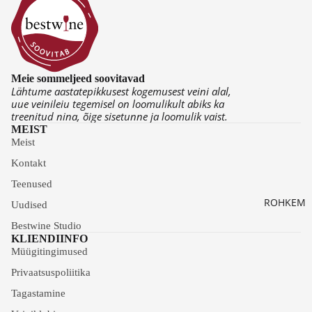
S
AVEI
ALIVE
ÖÖ
NID
INID
K
R
VII
K
N
K
Meie sommeljeed soovitavad
Lähtume aastatepikkusest kogemusest veini alal,
A
uue veinileiu tegemisel on loomulikult abiks ka
T
treenitud nina, õige sisetunne ja loomulik vaist.
MEIST
Meist
Kontakt
Teenused
ROHKEM
Uudised
Bestwine Studio
KLIENDIINFO
Müügitingimused
Privaatsuspoliitika
Tagastamine