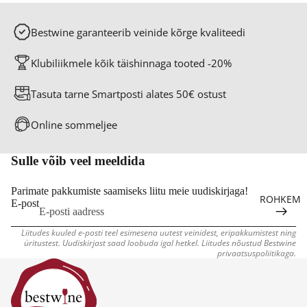
S
AVEI
ALIVE
ÖÖ
NID
INID
K
R
Bestwine garanteerib veinide kõrge kvaliteedi
VII
K
Klubiliikmele kõik täishinnaga tooted -20%
N
K
A
Tasuta tarne Smartposti alates 50€ ostust
T
Online sommeljee
Sulle võib veel meeldida
Parimate pakkumiste saamiseks liitu meie uudiskirjaga!
ROHKEM
E-post
Liitudes kuuled e-posti teel esimesena uutest veinidest, eripakkumistest ning
üritustest. Uudiskirjast saad loobuda igal hetkel. Liitudes nõustud Bestwine
privaatsuspoliitikaga.