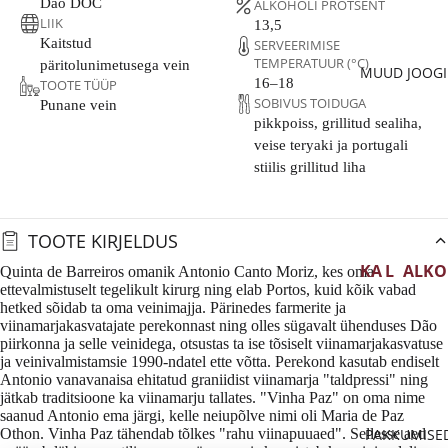
GAL
GRI
TAT
Dão DOC
ALKOHOLI PROTSENT
AA
IA
ANJA
LIIK
IO
13,5
UD
SAK
PRA
BL
Kaitstud
CRÉM
SERVEERIMISE
VEIN
SA
PIN
TEMPERATUUR (°C)
NTS
N
päritolunimetusega vein
ANT
MUUD JOOG
MA
T
DES
16–18
TOOTE TÜÜP
US
DE
CAVA
A
NOI
SOBIVUS TOIDUGA
SER
Punane vein
MA
BL
pikkpoiss, grillitud sealiha,
TVEI
PROS
AUS
A
CAB
NC
veise teryaki ja portugali
N
ECCO
TRI
RNE
ITA
BL
stiilis grillitud liha
A
SAU
GLÖ
PÉT-
ALI
N
IGN
GI
NAT
SLO
A
DE
N
VEE
NO
TOOTE KIRJELDUS
MUU
HIS
NIA
ME
RS
TRAD.
PAA
KA
L
ALKO
Quinta de Barreiros omanik Antonio Canto Moriz, kes oma
LOT
MEET
UU
NIA
SA
ettevalmistuselt tegelikult kirurg ning elab Portos, kuid kõik vabad
NG
A
HOLI
OD
hetked sõidab ta oma veinimajja. Pärinedes farmerite ja
S
TE
G
PO
E
HJ
ABA
viinamarjakasvatajate perekonnast ning olles sügavalt ühenduses Dão
MA
PRA
ÉE
MUU
RTU
A
piirkonna ja selle veinidega, otsustas ta ise tõsiselt viinamarjakasvatuse
AR
ALKO
AIL
NIL
VAHU
ja veinivalmistamsie 1990-ndatel ette võtta. Perekond kasutab endiselt
GAL
AS
MA
OLIVA
K
M
O
Antonio vanavanaisa ehitatud graniidist viinamarja "taldpressi" ning
VEIN
E
SAK
jätkab traditsioone ka viinamarju tallates. "Vinha Paz" on oma nime
NJA
A VEIN
O
BL
ALKO
saanud Antonio ema järgi, kelle neiupõlve nimi oli Maria de Paz
SA
KK
KT
ALKO
GE
Othon. Vinha Paz tähendab tõlkes "rahu viinapuuaed". Sellesse aed
PAKKUMISE
HOLIV
MA
EI