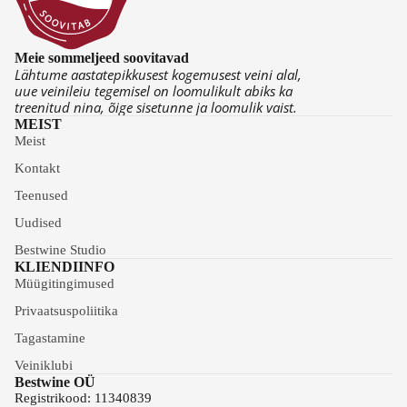
Meie sommeljeed soovitavad
Lähtume aastatepikkusest kogemusest veini alal,
uue veinileiu tegemisel on loomulikult abiks ka
treenitud nina, õige sisetunne ja loomulik vaist.
MEIST
Meist
Kontakt
Teenused
Uudised
Bestwine Studio
KLIENDIINFO
Müügitingimused
Privaatsuspoliitika
Tagastamine
Veiniklubi
Bestwine OÜ
Registrikood: 11340839