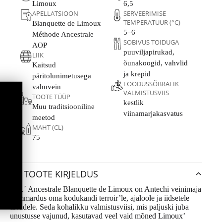
Limoux
6,5
APELLATSIOON
SERVEERIMISE
TEMPERATUUR (°C)
Blanquette de Limoux
5–6
Méthode Ancestrale
SOBIVUS TOIDUGA
AOP
puuviljapirukad,
LIIK
õunakoogid, vahvlid
Kaitsud
ja krepid
päritolunimetusega
LOODUSSÕBRALIK
vahuvein
VALMISTUSVIIS
TOOTE TÜÜP
kestlik
Muu traditsiooniline
viinamarjakasvatus
meetod
MAHT (CL)
75
TOOTE KIRJELDUS
M L´ Ancestrale Blanquette de Limoux on Antechi veinimaja
kummardus oma kodukandi terroir’le, ajaloole ja iidsetele
tavadele. Seda kohalikku valmistusviisi, mis paljuski juba
unustusse vajunud, kasutavad veel vaid mõned Limoux’