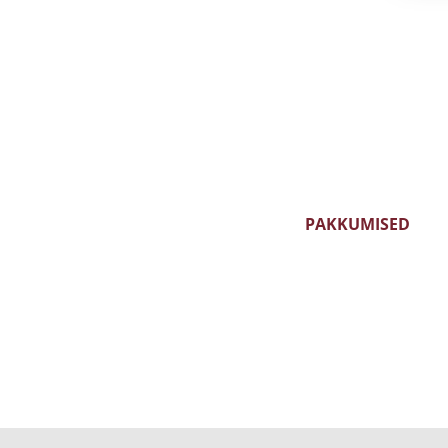
GRAPPA
KALVADO
KONJAK
LIKÖÖR
VIIN
PAKKUMISED
KUU- JA NÄDALAVEIN
KAMPAANIAVEINID