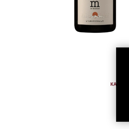
CAVA
PROSECCO
PÉT-NAT
MUU TRAD. MEE
MUU VAHUVEIN
ALKOHOLIVABA
VAHUVEIN
KANGE
ARMANJA
BITTER
BRÄNDI
DŽINN