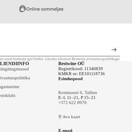
Online sommeljee
jast saad loobuda igal hetkel. Liitudes nõustud Bestwine privaatsuspoliitikaga.
LIENDIINFO
Bestwine OÜ
Registrikood: 11340839
üügitingimused
KMKR nr: EE101118736
ivaatsuspoliitika
Esinduspood
agastamine
Kentmanni 6, Tallinn
einiklubi
E–L 11–21, P 15–21
+372 622 8970
⚲ Ava kaart
E-pood