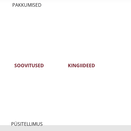
PAKKUMISED
S
SOOVITUSED
KINGIIDEED
ID -35%
KLIENTIDE LEMMIKUD 2025
TÄHTPÄEVAKS
MEDALIVEINID
KINKEKAART
PÜSITELLIMUS