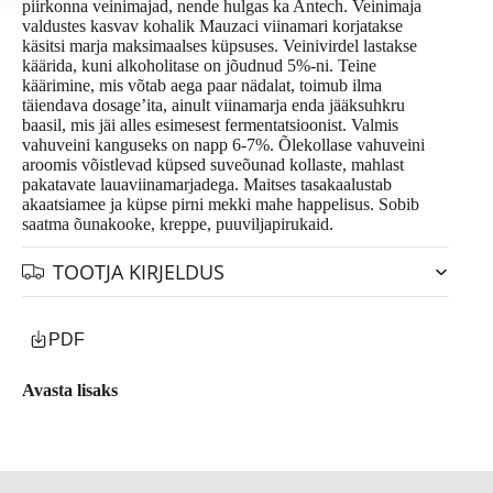
piirkonna veinimajad, nende hulgas ka Antech. Veinimaja
valdustes kasvav kohalik Mauzaci viinamari korjatakse
käsitsi marja maksimaalses küpsuses. Veinivirdel lastakse
käärida, kuni alkoholitase on jõudnud 5%-ni. Teine
käärimine, mis võtab aega paar nädalat, toimub ilma
täiendava dosage’ita, ainult viinamarja enda jääksuhkru
baasil, mis jäi alles esimesest fermentatsioonist. Valmis
vahuveini kanguseks on napp 6-7%. Õlekollase vahuveini
aroomis võistlevad küpsed suveõunad kollaste, mahlast
pakatavate lauaviinamarjadega. Maitses tasakaalustab
akaatsiamee ja küpse pirni mekki mahe happelisus. Sobib
saatma õunakooke, kreppe, puuviljapirukaid.
TOOTJA KIRJELDUS
PDF
Avasta lisaks