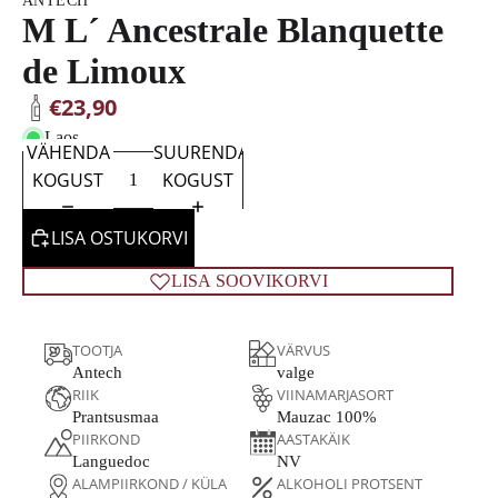
ANTECH
M L´ Ancestrale Blanquette
de Limoux
€23,90
Laos
VÄHENDA
SUURENDA
KOGUST
KOGUST
LISA OSTUKORVI
LISA SOOVIKORVI
TOOTJA
VÄRVUS
Antech
valge
RIIK
VIINAMARJASORT
Prantsusmaa
Mauzac 100%
PIIRKOND
AASTAKÄIK
Languedoc
NV
ALAMPIIRKOND / KÜLA
ALKOHOLI PROTSENT