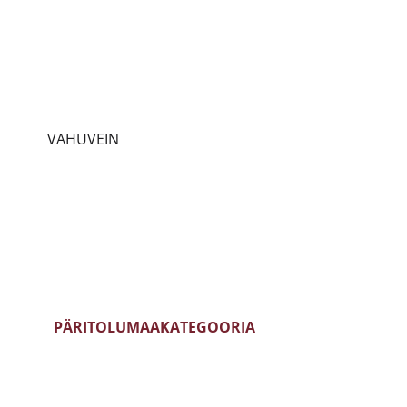
PRANTSUSMAA
CHARDONNAY
ITAALIA
SAUVIGNON BLANC
HISPAANIA
RIESLING
EIN
PORTUGAL
PINOT GRIGIO
EIN
SAKSAMAA
PINOT NOIR
VAHUVEIN
AUSTRIA
CABERNET SAUVIGNON
SLOVEENIA
MERLOT
UUS MAAILM
TEMPRANILLO
PÄRITOLUMAA
KATEGOORIA
PRANTSUSMAA
BLANC DE BLANCS
ITAALIA
BLANC DE NOIRS