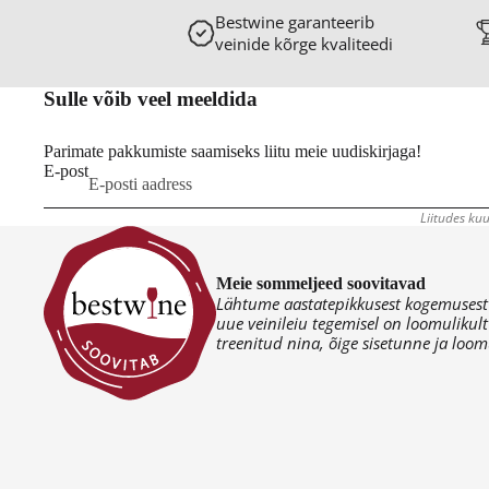
Bestwine garanteerib
veinide kõrge kvaliteedi
Sulle võib veel meeldida
Parimate pakkumiste saamiseks liitu meie uudiskirjaga!
E-post
Liitudes kuu
Meie sommeljeed soovitavad
Lähtume aastatepikkusest kogemusest v
uue veinileiu tegemisel on loomulikult
treenitud nina, õige sisetunne ja loomu