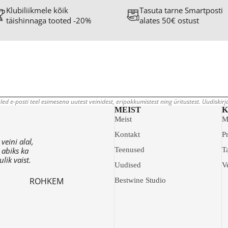
Klubiliikmele kõik
Tasuta tarne Smartposti
täishinnaga tooted -20%
alates 50€ ostust
led e-posti teel esimesena uutest veinidest, eripakkumistest ning üritustest. Uudiskir
MEIST
K
Meist
M
Kontakt
Pr
eini alal,
 abiks ka
Teenused
T
lik vaist.
Uudised
V
ROHKEM
Bestwine Studio