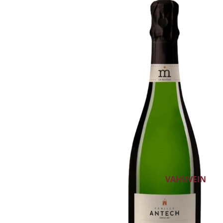
VALGE VEIN
ROOSA VEIN
PUNANE VEIN
ALKOHOLIVABA V
KANGESTATUD V
DESSERTVEIN
GLÖGI
VAHUVEIN
ŠAMPANJA
CRÉMANT