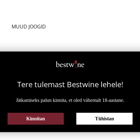
HISPAANIA
SAIGNÉE
PORTUGAL
ASSEMBLAGE
SAKSAMAA
MUUD JOOGID
TOD
ARGENTIINA
Tere tulemast Bestwine
lehele!
LAHJA
ALKOHOLIVABA
Jätkamiseks palun kinnita, et oled vähemalt 18-aastane.
KK
KOKTEIL
ALKOHOLIVABA VEIN
SIIDER
ALKOHOLIVABA VAHUVEIN
Kinnitan
Tühistan
ALKOHOLIVABA KOKTEIL