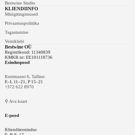
Bestwine Studio
KLIENDIINFO
Müügitingimused
Privaatsuspoliitika
Tagastamine
Veiniklubi
Bestwine OÜ
Registrikood: 11340839
KMKR nr: EE101118736
Esinduspood
Kentmanni 6, Tallinn
E–L 11–21, P 15–21
+372 622 8970
⚲ Ava kaart
E-pood
Klienditeenindus
E–R 9–17