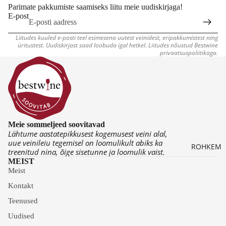
S
AVEI
ALIVE
Parimate pakkumiste saamiseks liitu meie uudiskirjaga!
ÖÖ
E-post
NID
INID
K
R
VII
Liitudes kuuled e-posti teel esimesena uutest veinidest, eripakkumistest ning
K
üritustest. Uudiskirjast saad loobuda igal hetkel. Liitudes nõustud Bestwine
N
privaatsuspoliitikaga.
K
A
T
Meie sommeljeed soovitavad
Lähtume aastatepikkusest kogemusest veini alal,
uue veinileiu tegemisel on loomulikult abiks ka
ROHKEM
treenitud nina, õige sisetunne ja loomulik vaist.
MEIST
Meist
Kontakt
Teenused
Uudised