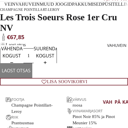
VEIN
VAHUVEIN
MUUD JOOGID
PAKKUMISED
PÜSITELLI
N
RIT
AM
CHAMPAGNE POINTILLART-LEROY
OL
ARJ
Les Trois Soeurs Rose 1er Cru
VAL
UM
AS
GE
NV
AA
RT
VEIN
€67,85
PRA
CH
ROO
NTS
RD
SA
Laost otsas
VAHUVEIN
VÄHENDA
SUURENDA
US
NN
VEIN
KOGUST
KOGUST
MA
Y
PUN
A
SAU
ANE
LAOST OTSAS
ITA
IGN
VEIN
ALI
N
ALK
LISA SOOVIKORVI
A
BLA
OHO
C
HIS
LIVA
TOOTJA
VÄRVUS
PAA
RIE
BA
VAH
PÄ
K
Champagne Pointillart-
roosa
NIA
ING
VEIN
UVEI
RIT
TE
VIINAMARJASORT
Leroy
PO
PIN
N
OL
G
KAN
Pinot Noir 85% ja Pinot
RIIK
RTU
T
GES
UM
O
Prantsusmaa
Meunier 15%
ŠAMP