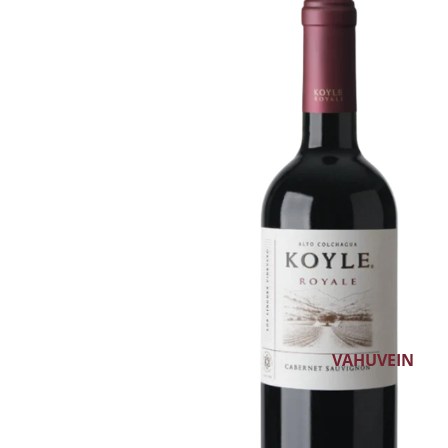
VALGE VEIN
ROOSA VEIN
PUNANE VEIN
ALKOHOLIVABA V
KANGESTATUD V
DESSERTVEIN
GLÖGI
VAHUVEIN
ŠAMPANJA
CRÉMANT