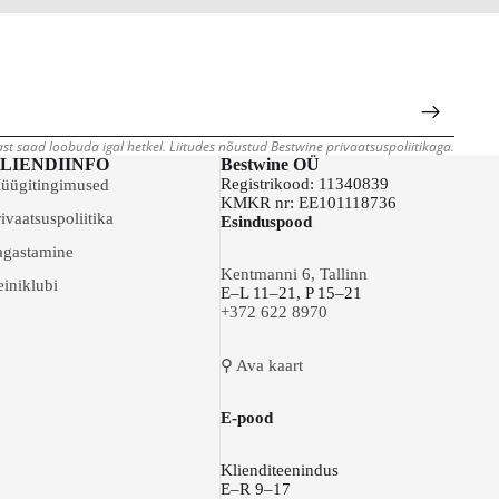
jast saad loobuda igal hetkel. Liitudes nõustud Bestwine privaatsuspoliitikaga.
LIENDIINFO
Bestwine OÜ
Registrikood: 11340839
üügitingimused
KMKR nr: EE101118736
ivaatsuspoliitika
Esinduspood
agastamine
Kentmanni 6, Tallinn
einiklubi
E–L 11–21, P 15–21
+372 622 8970
⚲ Ava kaart
E-pood
Klienditeenindus
E–R 9–17