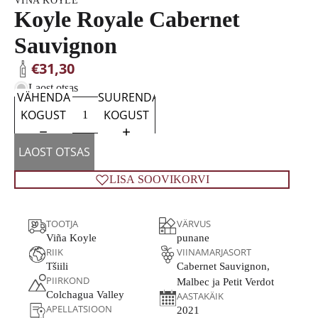
VIÑA KOYLE
Koyle Royale Cabernet
Sauvignon
€31,30
Laost otsas
VÄHENDA
SUURENDA
KOGUST
KOGUST
LAOST OTSAS
LISA SOOVIKORVI
TOOTJA
VÄRVUS
Viña Koyle
punane
RIIK
VIINAMARJASORT
Tšiili
Cabernet Sauvignon,
PIIRKOND
Malbec ja Petit Verdot
Colchagua Valley
AASTAKÄIK
APELLATSIOON
2021