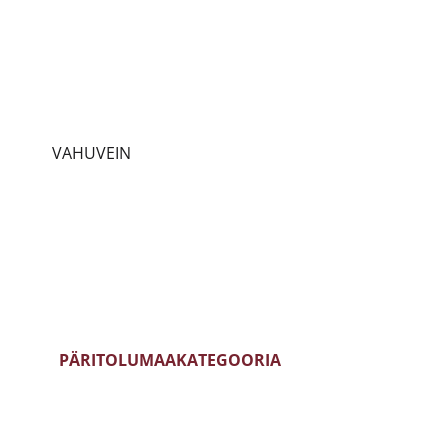
PRANTSUSMAA
CHARDONNAY
ITAALIA
SAUVIGNON BLANC
HISPAANIA
RIESLING
EIN
PORTUGAL
PINOT GRIGIO
EIN
SAKSAMAA
PINOT NOIR
VAHUVEIN
AUSTRIA
CABERNET SAUVIGNON
SLOVEENIA
MERLOT
UUS MAAILM
TEMPRANILLO
PÄRITOLUMAA
KATEGOORIA
PRANTSUSMAA
BLANC DE BLANCS
ITAALIA
BLANC DE NOIRS