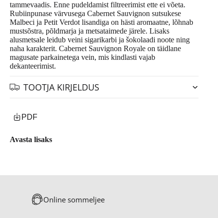
tammevaadis. Enne pudeldamist filtreerimist ette ei võeta.
Rubiinpunase värvusega Cabernet Sauvignon sutsukese
Malbeci ja Petit Verdot lisandiga on hästi aromaatne, lõhnab
mustsõstra, põldmarja ja metsataimede järele. Lisaks
alusmetsale leidub veini sigarikarbi ja šokolaadi noote ning
naha karakterit. Cabernet Sauvignon Royale on täidlane
magusate parkainetega vein, mis kindlasti vajab
dekanteerimist.
TOOTJA KIRJELDUS
PDF
Avasta lisaks
Online sommeljee