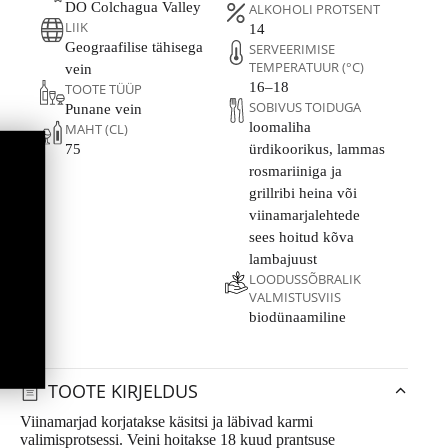
DO Colchagua Valley
ALKOHOLI PROTSENT
LIIK
14
Geograafilise tähisega
SERVEERIMISE
TEMPERATUUR (°C)
vein
16–18
TOOTE TÜÜP
SOBIVUS TOIDUGA
Punane vein
loomaliha
MAHT (CL)
75
ürdikoorikus, lammas
rosmariiniga ja
grillribi ​heina või
viinamarjalehtede
sees hoitud kõva
lambajuust
LOODUSSÕBRALIK
VALMISTUSVIIS
biodünaamiline
TOOTE KIRJELDUS
Viinamarjad korjatakse käsitsi ja läbivad karmi
valimisprotsessi. Veini hoitakse 18 kuud prantsuse