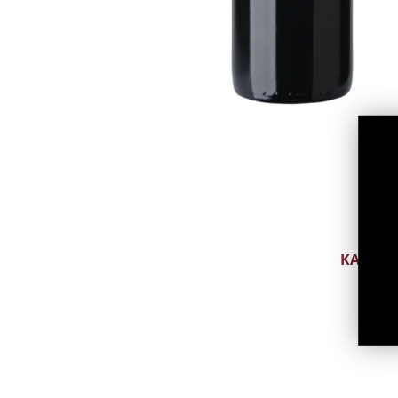
CAVA
PROSECCO
PÉT-NAT
MUU TRAD. MEE
MUU VAHUVEIN
ALKOHOLIVABA
VAHUVEIN
KANGE
ARMANJA
BITTER
BRÄNDI
DŽINN