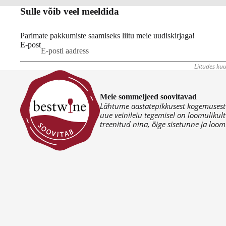
Sulle võib veel meeldida
Parimate pakkumiste saamiseks liitu meie uudiskirjaga!
E-post
Liitudes kuu
Meie sommeljeed soovitavad
Lähtume aastatepikkusest kogemusest v
uue veinileiu tegemisel on loomulikult
treenitud nina, õige sisetunne ja loomu