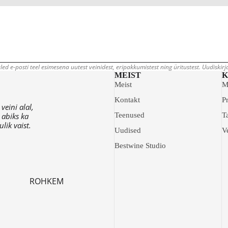
led e-posti teel esimesena uutest veinidest, eripakkumistest ning üritustest. Uudiskir
MEIST
K
Meist
M
Kontakt
Pr
eini alal,
 abiks ka
Teenused
T
lik vaist.
Uudised
V
Bestwine Studio
ROHKEM