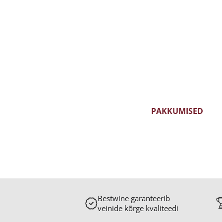
GRAPPA
KALVADO
KONJAK
LIKÖÖR
VIIN
PAKKUMISED
KUU- JA NÄDALAVEIN
KAMPAANIAVEINID
Bestwine garanteerib
veinide kõrge kvaliteedi