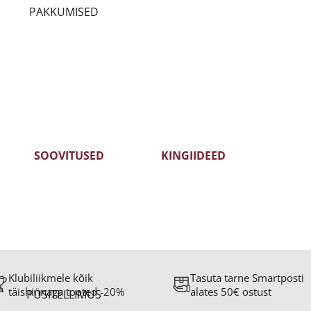
PAKKUMISED
S
SOOVITUSED
KINGIIDEED
ID -35%
KLIENTIDE LEMMIKUD 2025
TÄHTPÄEVAKS
MEDALIVEINID
KINKEKAART
Klubiliikmele kõik
Tasuta tarne Smartposti
täishinnaga tooted -20%
alates 50€ ostust
PÜSITELLIMUS