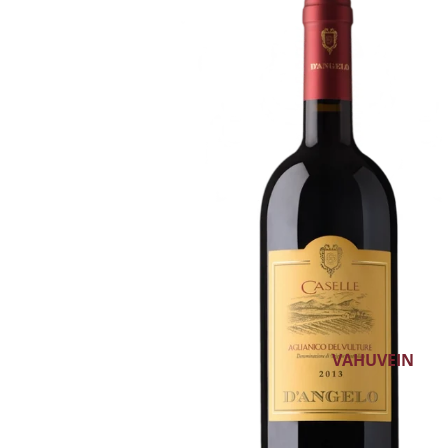
VALGE VEIN
ROOSA VEIN
PUNANE VEIN
ALKOHOLIVABA V
KANGESTATUD V
DESSERTVEIN
GLÖGI
VAHUVEIN
ŠAMPANJA
CRÉMANT