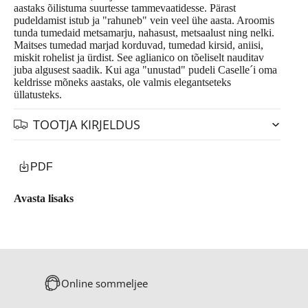
aastaks õilistuma suurtesse tammevaatidesse. Pärast
pudeldamist istub ja "rahuneb" vein veel ühe aasta. Aroomis
tunda tumedaid metsamarju, nahasust, metsaalust ning nelki.
Maitses tumedad marjad korduvad, tumedad kirsid, aniisi,
miskit rohelist ja ürdist. See aglianico on tõeliselt nauditav
juba algusest saadik. Kui aga "unustad" pudeli Caselle´i oma
keldrisse mõneks aastaks, ole valmis elegantseteks
üllatusteks.
TOOTJA KIRJELDUS
PDF
Avasta lisaks
Online sommeljee