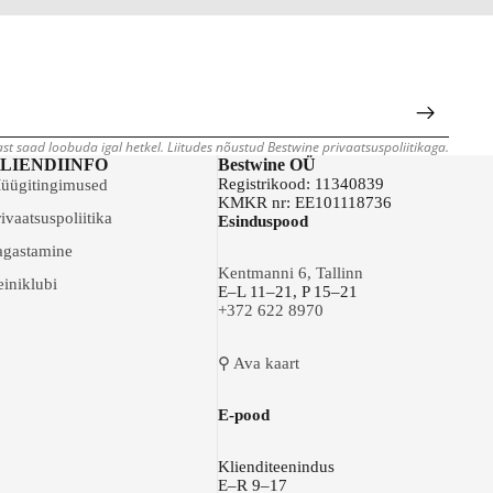
jast saad loobuda igal hetkel. Liitudes nõustud Bestwine privaatsuspoliitikaga.
LIENDIINFO
Bestwine OÜ
Registrikood: 11340839
üügitingimused
KMKR nr: EE101118736
ivaatsuspoliitika
Esinduspood
agastamine
Kentmanni 6, Tallinn
einiklubi
E–L 11–21, P 15–21
+372 622 8970
⚲ Ava kaart
E-pood
Klienditeenindus
E–R 9–17