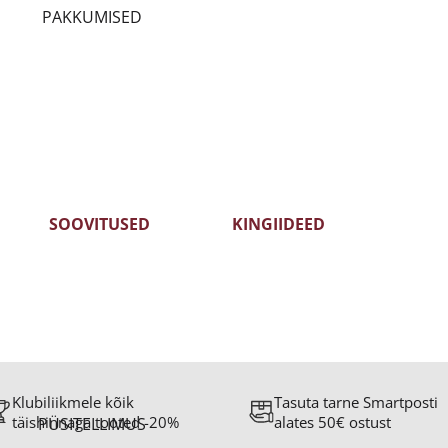
PAKKUMISED
S
SOOVITUSED
KINGIIDEED
ID -35%
KLIENTIDE LEMMIKUD 2025
TÄHTPÄEVAKS
MEDALIVEINID
KINKEKAART
Klubiliikmele kõik
Tasuta tarne Smartposti
täishinnaga tooted -20%
alates 50€ ostust
PÜSITELLIMUS