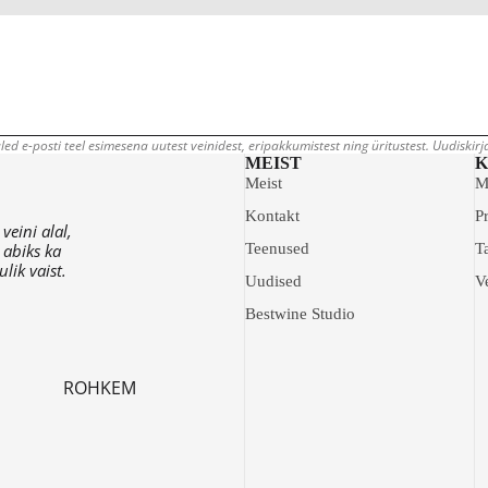
led e-posti teel esimesena uutest veinidest, eripakkumistest ning üritustest. Uudiskir
MEIST
K
Meist
M
Kontakt
Pr
eini alal,
 abiks ka
Teenused
T
lik vaist.
Uudised
V
Bestwine Studio
ROHKEM