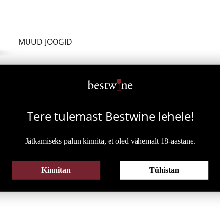
HISPAANIA
SAIGNÉE
PORTUGAL
ASSEMBLAGE
SAKSAMAA
MUUD JOOGID
TOD
ARGENTIINA
Tere tulemast Bestwine
lehele!
Jätkamiseks palun kinnita, et oled vähemalt 18-aastane.
LAHJA
ALKOHOLIVABA
KK
KOKTEIL
ALKOHOLIVABA VEIN
Kinnitan
Tühistan
SIIDER
ALKOHOLIVABA VAHUVEIN
ALKOHOLIVABA KOKTEIL