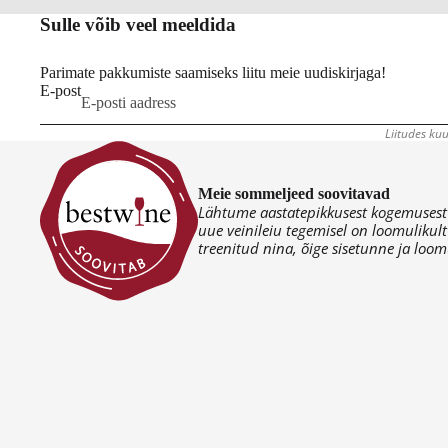
Sulle võib veel meeldida
Parimate pakkumiste saamiseks liitu meie uudiskirjaga!
E-post
Liitudes kuu
Meie sommeljeed soovitavad
Lähtume aastatepikkusest kogemusest v
uue veinileiu tegemisel on loomulikult
treenitud nina, õige sisetunne ja loomu