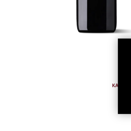
CAVA
PROSECCO
PÉT-NAT
MUU TRAD. MEE
MUU VAHUVEIN
ALKOHOLIVABA
VAHUVEIN
KANGE
ARMANJA
BITTER
BRÄNDI
DŽINN