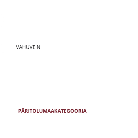
PRANTSUSMAA
CHARDONNAY
ITAALIA
SAUVIGNON BLANC
HISPAANIA
RIESLING
EIN
PORTUGAL
PINOT GRIGIO
EIN
SAKSAMAA
PINOT NOIR
VAHUVEIN
AUSTRIA
CABERNET SAUVIGNON
SLOVEENIA
MERLOT
UUS MAAILM
TEMPRANILLO
PÄRITOLUMAA
KATEGOORIA
PRANTSUSMAA
BLANC DE BLANCS
ITAALIA
BLANC DE NOIRS