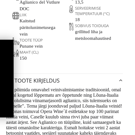
Aglianico del Vutlure
13,5
SERVEERIMISE
DOC
TEMPERATUUR (°C)
LIIK
18
Kaitstud
SOBIVUS TOIDUGA
päritolunimetusega
grillitud liha ja
vein
metsloomahautised
TOOTE TÜÜP
Punane vein
MAHT (CL)
150
TOOTE KIRJELDUS
Kui põimida omavahel veinivalmistamise traditsioonid, omal
nahal kogetud lõppematu arv õppetunde ning Lõuna-Itaalia
ühe olulisima viinamarjasordi aglianico, siis tulemsueks on
"Caselle". Tema järgi joonduvad paljud Lõuna-Itaalia veinid!
Veronas toimuval Opera Wine´il esitletakse top 100 parimat
Itaalia veini, Caselle kuulub sinna rivvi juba paar viimast
aastat ärjest. See Aglianico on tüüpiline, kuid samaaegselt ka
täiesti omanäolise karakteriga. Esmalt hoitakse veini 2 aastat
betoonist vaatides, seejärel suunatakse kaheks täiendavaks