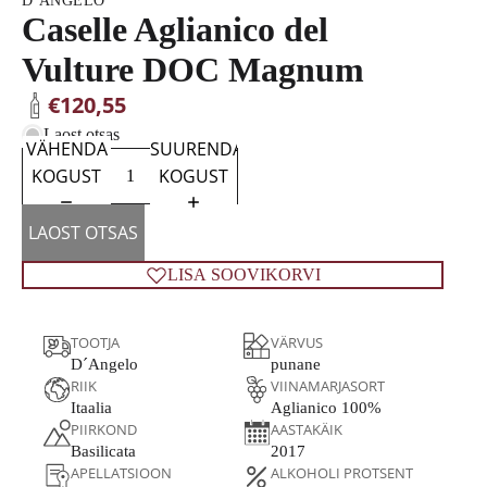
D´ANGELO
Caselle Aglianico del
Vulture DOC Magnum
€120,55
Laost otsas
VÄHENDA
SUURENDA
KOGUST
KOGUST
LAOST OTSAS
LISA SOOVIKORVI
TOOTJA
VÄRVUS
D´Angelo
punane
RIIK
VIINAMARJASORT
Itaalia
Aglianico 100%
PIIRKOND
AASTAKÄIK
Basilicata
2017
APELLATSIOON
ALKOHOLI PROTSENT