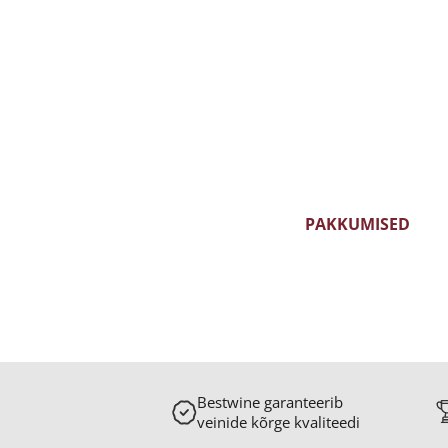
GRAPPA
KALVADO
KONJAK
LIKÖÖR
VIIN
PAKKUMISED
KUU- JA NÄDALAVEIN
KAMPAANIAVEINID
Bestwine garanteerib
veinide kõrge kvaliteedi