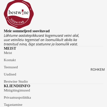
S
AVEI
ALIVE
ÖÖ
NID
INID
K
R
VII
K
N
K
Meie sommeljeed soovitavad
A
Lähtume aastatepikkusest kogemusest veini alal,
T
uue veinileiu tegemisel on loomulikult abiks ka
treenitud nina, õige sisetunne ja loomulik vaist.
MEIST
Meist
Kontakt
Teenused
ROHKEM
Uudised
Bestwine Studio
KLIENDIINFO
Müügitingimused
Privaatsuspoliitika
Tagastamine