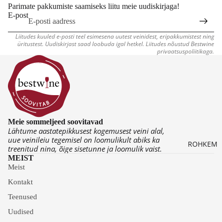
S
AVEI
ALIVE
Parimate pakkumiste saamiseks liitu meie uudiskirjaga!
ÖÖ
E-post
NID
INID
K
R
VII
Liitudes kuuled e-posti teel esimesena uutest veinidest, eripakkumistest ning
K
üritustest. Uudiskirjast saad loobuda igal hetkel. Liitudes nõustud Bestwine
N
privaatsuspoliitikaga.
K
A
T
Meie sommeljeed soovitavad
Lähtume aastatepikkusest kogemusest veini alal,
uue veinileiu tegemisel on loomulikult abiks ka
ROHKEM
treenitud nina, õige sisetunne ja loomulik vaist.
MEIST
Meist
Kontakt
Teenused
Uudised