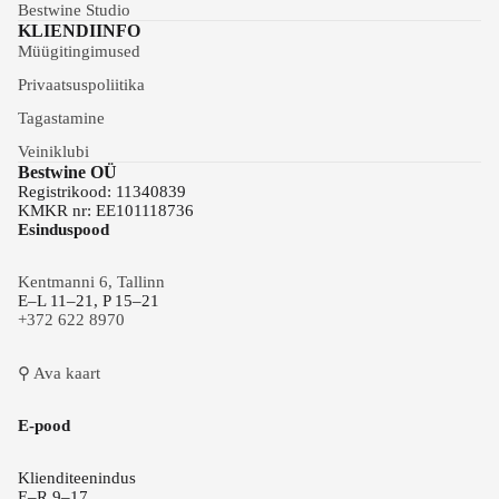
Bestwine Studio
KLIENDIINFO
Müügitingimused
Privaatsuspoliitika
Tagastamine
Veiniklubi
Bestwine OÜ
Registrikood: 11340839
KMKR nr: EE101118736
Esinduspood
Kentmanni 6, Tallinn
E–L 11–21, P 15–21
+372 622 8970
⚲ Ava kaart
E-pood
Klienditeenindus
E–R 9–17