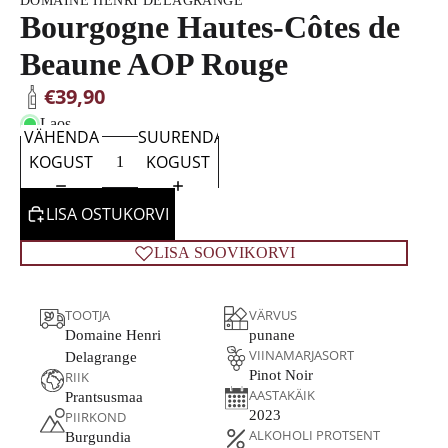
DOMAINE HENRI DELAGRANGE
Bourgogne Hautes-Côtes de
Beaune AOP Rouge
€39,90
Laos
VÄHENDA
SUURENDA
KOGUST
KOGUST
LISA OSTUKORVI
LISA SOOVIKORVI
TOOTJA
VÄRVUS
Domaine Henri
punane
VIINAMARJASORT
Delagrange
Pinot Noir
RIIK
AASTAKÄIK
Prantsusmaa
2023
PIIRKOND
ALKOHOLI PROTSENT
Burgundia