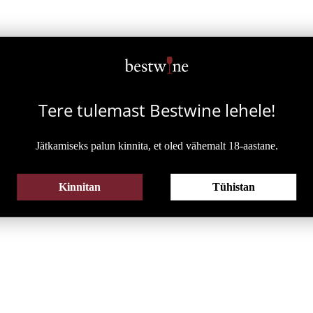
HISPAANIA
SAIGNÉE
PORTUGAL
ASSEMBLAGE
SAKSAMAA
MUUD JOOGID
TOD
ARGENTIINA
Tere tulemast Bestwine
lehele!
Jätkamiseks palun kinnita, et oled vähemalt 18-aastane.
Kinnitan
Tühistan
LAHJA
ALKOHOLIVABA
KK
KOKTEIL
ALKOHOLIVABA VEIN
SIIDER
ALKOHOLIVABA VAHUVEIN
ALKOHOLIVABA KOKTEIL