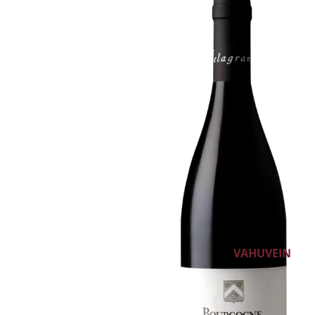
VALGE VEIN
ROOSA VEIN
PUNANE VEIN
ALKOHOLIVABA V
KANGESTATUD V
DESSERTVEIN
GLÖGI
VAHUVEIN
ŠAMPANJA
CRÉMANT