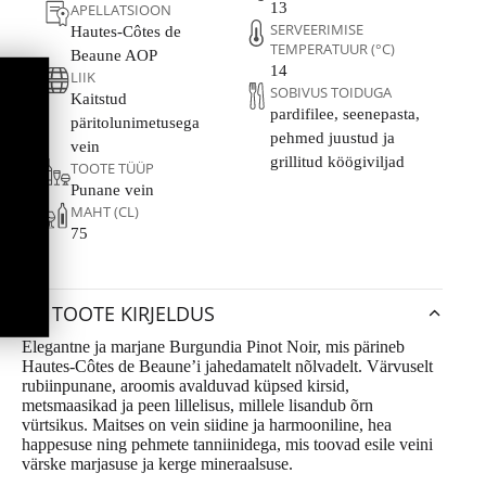
13
APELLATSIOON
SERVEERIMISE
Hautes-Côtes de
TEMPERATUUR (°C)
Beaune AOP
14
LIIK
SOBIVUS TOIDUGA
Kaitstud
pardifilee, seenepasta,
päritolunimetusega
pehmed juustud ja
vein
grillitud köögiviljad
TOOTE TÜÜP
Punane vein
MAHT (CL)
75
TOOTE KIRJELDUS
Elegantne ja marjane Burgundia Pinot Noir, mis pärineb
Hautes-Côtes de Beaune’i jahedamatelt nõlvadelt. Värvuselt
rubiinpunane, aroomis avalduvad küpsed kirsid,
metsmaasikad ja peen lillelisus, millele lisandub õrn
vürtsikus. Maitses on vein siidine ja harmooniline, hea
happesuse ning pehmete tanniinidega, mis toovad esile veini
värske marjasuse ja kerge mineraalsuse.