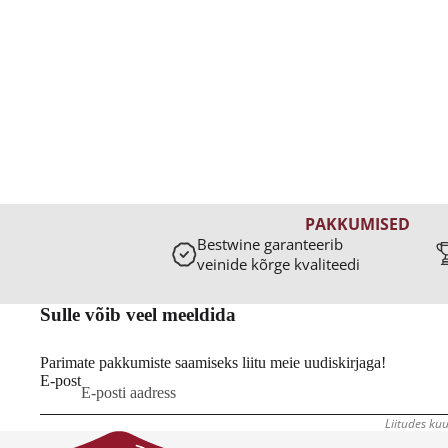
GRAPPA
KALVADO
KONJAK
LIKÖÖR
VIIN
PAKKUMISED
Bestwine garanteerib
KUU- JA NÄDALAVEIN
veinide kõrge kvaliteedi
KAMPAANIAVEINID
Sulle võib veel meeldida
Parimate pakkumiste saamiseks liitu meie uudiskirjaga!
E-post
Liitudes kuu