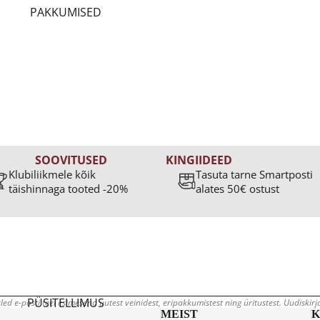
PAKKUMISED
S
SOOVITUSED
KINGIIDEED
Klubiliikmele kõik
Tasuta tarne Smartposti
ID -35%
KLIENTIDE LEMMIKUD 2025
TÄHTPÄEVAKS
täishinnaga tooted -20%
alates 50€ ostust
MEDALIVEINID
KINKEKAART
PÜSITELLIMUS
led e-posti teel esimesena uutest veinidest, eripakkumistest ning üritustest. Uudiskir
MEIST
K