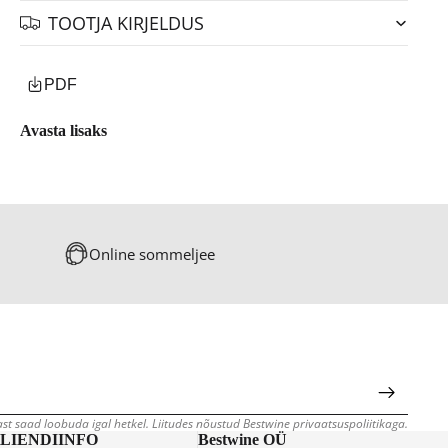
TOOTJA KIRJELDUS
PDF
Avasta lisaks
Online sommeljee
jast saad loobuda igal hetkel. Liitudes nõustud Bestwine privaatsuspoliitikaga.
LIENDIINFO
Bestwine OÜ