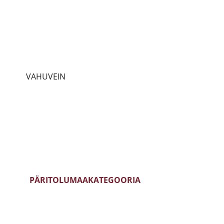
PRANTSUSMAA
CHARDONNAY
ITAALIA
SAUVIGNON BLANC
HISPAANIA
RIESLING
EIN
PORTUGAL
PINOT GRIGIO
EIN
SAKSAMAA
PINOT NOIR
VAHUVEIN
AUSTRIA
CABERNET SAUVIGNON
SLOVEENIA
MERLOT
UUS MAAILM
TEMPRANILLO
PÄRITOLUMAA
KATEGOORIA
PRANTSUSMAA
BLANC DE BLANCS
ITAALIA
BLANC DE NOIRS